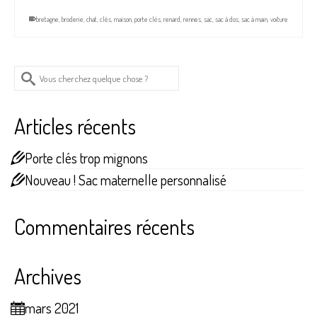
bretagne
,
broderie
,
chat
,
clés
,
maison
,
porte clés
,
renard
,
rennes
,
sac
,
sac à dos
,
sac à main
,
voiture
Rechercher :
Articles récents
Porte clés trop mignons
Nouveau ! Sac maternelle personnalisé
Commentaires récents
Archives
mars 2021