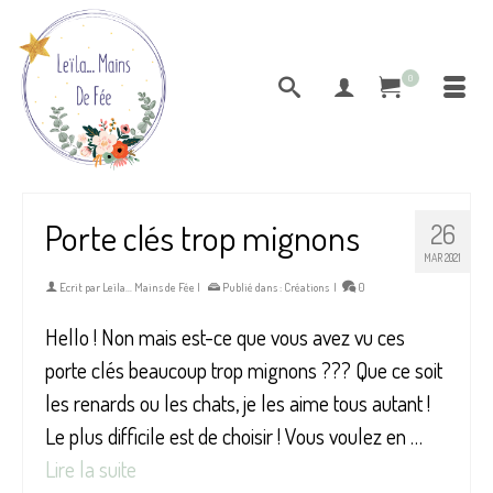
0
Porte clés trop mignons
26
MAR 2021
Ecrit par
Leïla... Mains de Fée
|
Publié dans :
Créations
|
0
Hello ! Non mais est-ce que vous avez vu ces
porte clés beaucoup trop mignons ??? Que ce soit
les renards ou les chats, je les aime tous autant !
Le plus difficile est de choisir ! Vous voulez en …
Lire la suite