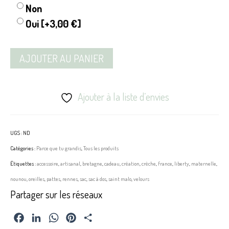
Non
Oui
[+3,00 €]
AJOUTER AU PANIER
Ajouter à la liste d’envies
UGS :
ND
Catégories :
Parce que tu grandis
,
Tous les produits
Étiquettes :
accessoire
,
artisanal
,
bretagne
,
cadeau
,
création
,
crèche
,
france
,
liberty
,
maternelle
,
nounou
,
oreilles
,
pattes
,
rennes
,
sac
,
sac à dos
,
saint malo
,
velours
Partager sur les réseaux
Facebook
LinkedIn
WhatsApp
Pinterest
Partager