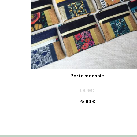
Porte monnaie
NON NOTÉ
25,00
€
PERSONNALISER
Ce
produit