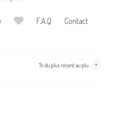
Liste
e
F.A.Q
Contact
de
souhaits
Tri du plus récent au plus ancien