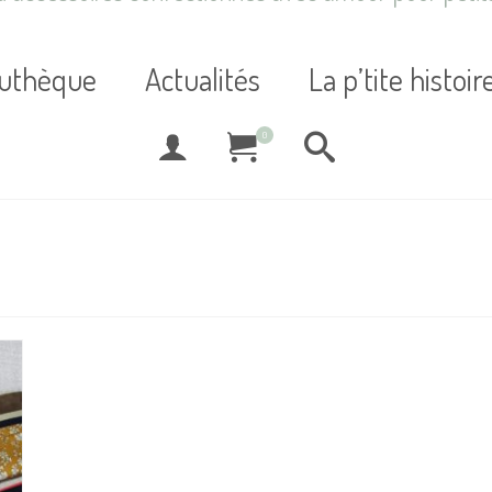
suthèque
Actualités
La p’tite histoir
0