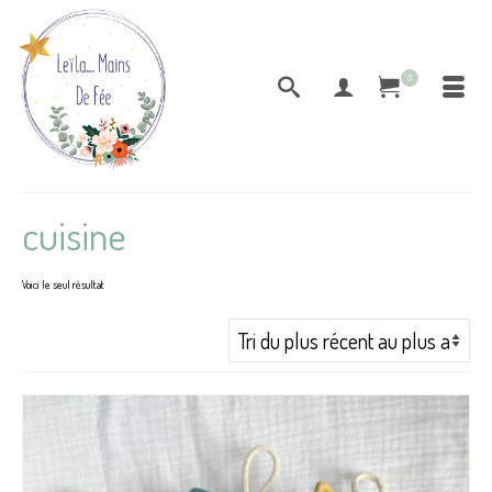
0
cuisine
Voici le seul résultat