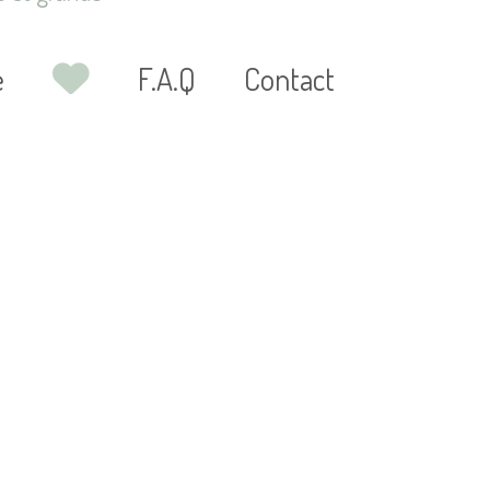
Liste
e
F.A.Q
Contact
de
souhaits