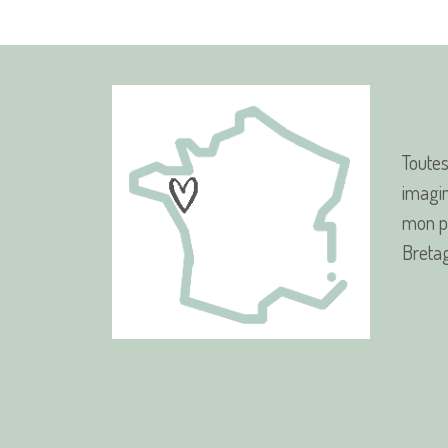
Toutes
imagin
mon pe
Bretag